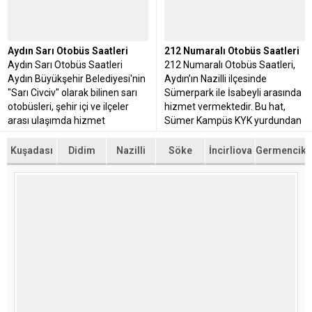
Aydın Sarı Otobüs Saatleri
212 Numaralı Otobüs Saatleri
Aydın Sarı Otobüs Saatleri
212 Numaralı Otobüs Saatleri,
Aydın Büyükşehir Belediyesi'nin
Aydın’ın Nazilli ilçesinde
"Sarı Civciv" olarak bilinen sarı
Sümerpark ile İsabeyli arasında
otobüsleri, şehir içi ve ilçeler
hizmet vermektedir. Bu hat,
arası ulaşımda hizmet
Sümer Kampüs KYK yurdundan
vermektedir.
başlayarak Nazilli Devlet
Hastanesi ve Nazilli...
Kuşadası
Didim
Nazilli
Söke
İncirliova
Germencik