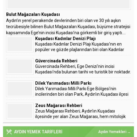
Bulut Mağazaları Kuşadası
Aydın’ın yerel perakende devlerinden biri olan ve 30 yılı aşkın
tecrübesiyle bilinen Bulut Mağazaları Kuşadası, büyüme stratejisi
kapsamında Ege’nin incisi Kuşadası’na görkemli bir giriş yaptı....
Kuşadası Kadınlar Denizi Plajı
Kuşadası Kadınlar Denizi Plajı Kuşadası’nın en
popüler ve gözde plajlarından biri olan Kadınlar
Denizi, hem yerli hem de yabancı turistlerin
vazgeçilmez adreslerinden biridir. Geniş kum...
Güvercinada Rehberi
Güvercinada Rehberi, Ege Denizi'nin incisi
Kuşadası'nda bulunan tarihi ve turistik bir noktadır.
Bu ada, hem tarihî hem de doğal güzellikleriyle
yerli
Dilek Yarımadası Milli Parkı
Dilek Yarımadası Milli Parkı Ege Bölgesi'nin
incilerinden biri olan Park, Aydın’ın Kuşadası ilçesi
yakınlarında bulunur ve zengin biyolojik çeşitliliği
Zeus Mağarası Rehberi
Zeus Mağarası Rehberi; Aydın’ın Kuşadası
ilçesinde yer alan Zeus Mağarası, hem mitolojik
hikayeleri hem de doğal güzellikleri ile dikkat
çeken bir yerdir.
AYDIN YEMEK TARİFLERİ
Aydın Yemekleri →