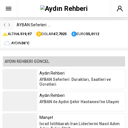
AYBAN Seferleri: Durakları, Saatleri ve Ücretleri
ALTIN
6.519,97
DOLAR
47,7025
EURO
55,0112
AYDIN
36°C
AYDIN REHBERİ GÜNCEL
Aydın Rehberi
AYBAN Seferleri: Durakları, Saatleri ve
Ücretleri
Aydın Rehberi
AYBAN ile Aydın Şehir Hastanesi’ne Ulaşım
Manşet
İsrail İstihbaratı İran Liderlerini Nasıl Adım