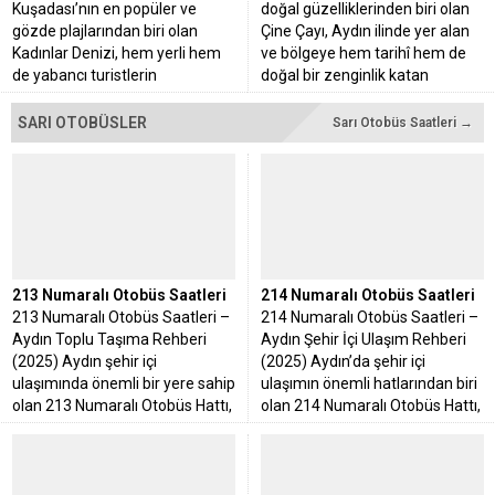
Kuşadası’nın en popüler ve
doğal güzelliklerinden biri olan
gözde plajlarından biri olan
Çine Çayı, Aydın ilinde yer alan
Kadınlar Denizi, hem yerli hem
ve bölgeye hem tarihî hem de
de yabancı turistlerin
doğal bir zenginlik katan
vazgeçilmez adreslerinden
biridir. Geniş kum...
SARI OTOBÜSLER
Sarı Otobüs Saatleri →
213 Numaralı Otobüs Saatleri
214 Numaralı Otobüs Saatleri
213 Numaralı Otobüs Saatleri –
214 Numaralı Otobüs Saatleri –
Aydın Toplu Taşıma Rehberi
Aydın Şehir İçi Ulaşım Rehberi
(2025) Aydın şehir içi
(2025) Aydın’da şehir içi
ulaşımında önemli bir yere sahip
ulaşımın önemli hatlarından biri
olan 213 Numaralı Otobüs Hattı,
olan 214 Numaralı Otobüs Hattı,
Efeler ilçesi...
her gün...