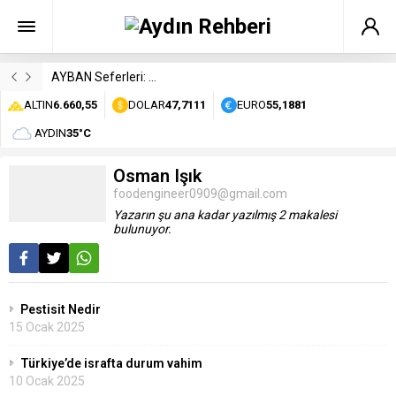
AYBAN Seferleri: Durakları, Saatleri ve Ücretleri
ALTIN
6.660,55
DOLAR
47,7111
EURO
55,1881
AYDIN
35°C
Osman Işık
foodengineer0909@gmail.com
Yazarın şu ana kadar yazılmış 2 makalesi
bulunuyor.
Pestisit Nedir
15 Ocak 2025
Türkiye’de israfta durum vahim
10 Ocak 2025