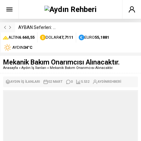
AYBAN Seferleri: Durakları, Saatleri ve Ücretleri
ALTIN
6.660,55
DOLAR
47,7111
EURO
55,1881
AYDIN
34°C
Mekanik Bakım Onarımcısı Alınacaktır.
Anasayfa
»
Aydın İş İlanları
»
Mekanik Bakım Onarımcısı Alınacaktır.
AYDIN İŞ İLANLARI
02 MART
0
5.532
AYDINREHBERI