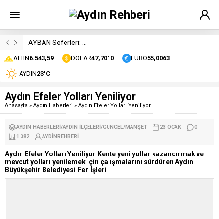
AYBAN Seferleri: Durakları, Saatleri ve Ücretleri
ALTIN
6.543,59
DOLAR
47,7010
EURO
55,0063
AYDIN
23°C
Aydın Efeler Yolları Yeniliyor
Anasayfa
»
Aydın Haberleri
»
Aydın Efeler Yolları Yeniliyor
AYDIN HABERLERI
/
AYDIN İLÇELERI
/
GÜNCEL
/
MANŞET
23 OCAK
0
1.382
AYDINREHBERI
Aydın Efeler Yolları Yeniliyor Kente yeni yollar kazandırmak ve
mevcut yolları yenilemek için çalışmalarını sürdüren Aydın
Büyükşehir Belediyesi Fen İşleri