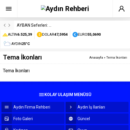
AYBAN Seferleri: Durakları, Saatleri ve Ücretleri
ALTIN
6.525,39
DOLAR
47,5954
EURO
55,0690
AYDIN
25°C
Tema İkonları
Anasayfa
»
Tema İkonları
Tema İkonları
KOLAY ULAŞIM MENÜSÜ
Aydın Firma Rehberi
Aydın İş İlanları
Foto Galeri
Güncel