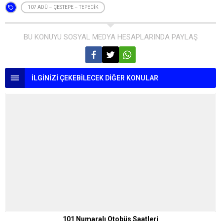
107 ADÜ – ÇESTEPE – TEPECIK
BU KONUYU SOSYAL MEDYA HESAPLARINDA PAYLAŞ
İLGİNİZİ ÇEKEBİLECEK DİĞER KONULAR
101 Numaralı Otobüs Saatleri