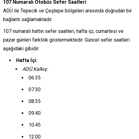
107 Numaralı Otobüs Sefer Saatleri
ADÜ ile Tepecik ve Çeştepe bölgeleri arasında doğrudan bir
bağlantı sağlamaktadır.
107 numaralı hattın sefer saatleri, hafta içi, cumartesi ve
pazar günleri farklılık göstermektedir. Güncel sefer saatleri
aşağıdaki gibidir:
Hafta İçi:
ADÜ Kalkış:
06:35
07:30
08:35
09:40
10:45
12:00