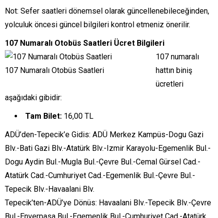
Not: Sefer saatleri dönemsel olarak güncellenebileceğinden,
yolculuk öncesi güncel bilgileri kontrol etmeniz önerilir.
107 Numaralı Otobüs Saatleri Ücret Bilgileri
107 numaralı
107 Numaralı Otobüs Saatleri
hattın biniş
ücretleri
aşağıdaki gibidir:
Tam Bilet:
16,00 TL
ADÜ’den-Tepecik’e Gidis: ADÜ Merkez Kampüs-Dogu Gazi
Blv.-Bati Gazi Blv.-Atatürk Blv.-Izmir Karayolu-Egemenlik Bul.-
Dogu Aydin Bul.-Mugla Bul.-Çevre Bul.-Cemal Gürsel Cad.-
Atatürk Cad.-Cumhuriyet Cad.-Egemenlik Bul.-Çevre Bul.-
Tepecik Blv.-Havaalani Blv.
Tepecik’ten-ADÜ’ye Dönüs: Havaalani Blv.-Tepecik Blv.-Çevre
Bul.-Enverpasa Bul.-Egemenlik Bul.-Cumhuriyet Cad.-Atatürk