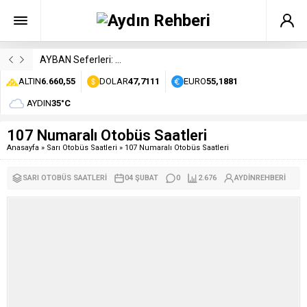
AYBAN Seferleri: Durakları, Saatleri ve Ücretleri
ALTIN
6.660,55
DOLAR
47,7111
EURO
55,1881
AYDIN
35°C
107 Numaralı Otobüs Saatleri
Anasayfa
»
Sarı Otobüs Saatleri
»
107 Numaralı Otobüs Saatleri
SARI OTOBÜS SAATLERI
04 ŞUBAT
0
2.676
AYDINREHBERI