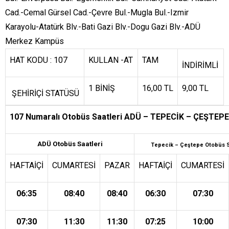
Cad.-Cemal Gürsel Cad.-Çevre Bul.-Mugla Bul.-Izmir
Karayolu-Atatürk Blv.-Bati Gazi Blv.-Dogu Gazi Blv.-ADÜ
Merkez Kampüs
HAT KODU : 107
KULLAN -AT
TAM
İNDİRİMLİ
1 BİNİŞ
16,00 TL
9,00 TL
ŞEHİRİÇİ STATÜSÜ
107 Numaralı Otobüs Saatleri ADÜ – TEPECİK – ÇEŞTEPE
ADÜ Otobüs Saatleri
Tepecik – Çeştepe Otobüs S
HAFTAİÇİ
CUMARTESİ
PAZAR
HAFTAİÇİ
CUMARTESİ
06:35
08:40
08:40
06:30
07:30
07:30
11:30
11:30
07:25
10:00