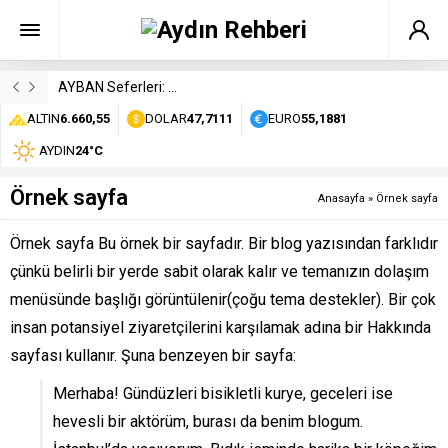
AYBAN Seferleri: Durakları, Saatleri ve Ücretleri
ALTIN
6.660,55
DOLAR
47,7111
EURO
55,1881
AYDIN
24°C
Örnek sayfa
Anasayfa
»
Örnek sayfa
Örnek sayfa Bu örnek bir sayfadır. Bir blog yazısından farklıdır
çünkü belirli bir yerde sabit olarak kalır ve temanızın dolaşım
menüsünde başlığı görüntülenir(çoğu tema destekler). Bir çok
insan potansiyel ziyaretçilerini karşılamak adına bir Hakkında
sayfası kullanır. Şuna benzeyen bir sayfa:
Merhaba! Gündüzleri bisikletli kurye, geceleri ise
hevesli bir aktörüm, burası da benim blogum.