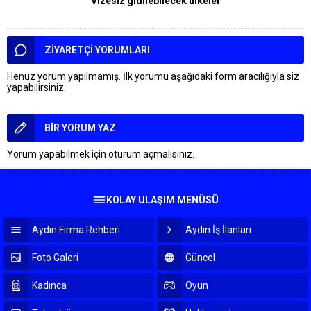
Vizesiz gidilebilecek ülkeler
ZİYARETÇİ YORUMLARI
Henüz yorum yapılmamış. İlk yorumu aşağıdaki form aracılığıyla siz
yapabilirsiniz.
BİR YORUM YAZ
Yorum yapabilmek için
oturum açmalısınız
.
KOLAY ULAŞIM MENÜSÜ
Aydın Firma Rehberi
Aydın İş İlanları
Foto Galeri
Güncel
Kadınca
Oyun