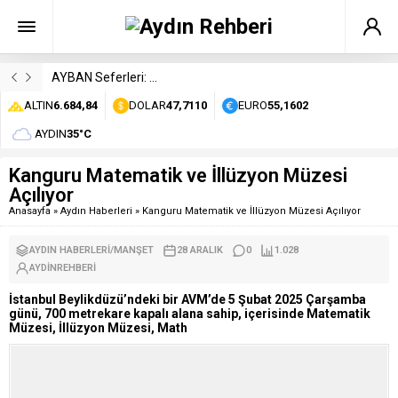
AYBAN Seferleri: Durakları, Saatleri ve Ücretleri
ALTIN
6.684,84
DOLAR
47,7110
EURO
55,1602
AYDIN
35°C
Kanguru Matematik ve İllüzyon Müzesi
Açılıyor
Anasayfa
»
Aydın Haberleri
»
Kanguru Matematik ve İllüzyon Müzesi Açılıyor
AYDIN HABERLERI
/
MANŞET
28 ARALIK
0
1.028
AYDINREHBERI
İstanbul Beylikdüzü’ndeki bir AVM’de 5 Şubat 2025 Çarşamba
günü, 700 metrekare kapalı alana sahip, içerisinde Matematik
Müzesi, İllüzyon Müzesi, Math