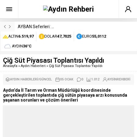
AYBAN Seferleri: Durakları, Saatleri ve Ücretleri
ALTIN
6.519,97
DOLAR
47,7025
EURO
55,0112
AYDIN
36°C
Çiğ Süt Piyasası Toplantısı Yapıldı
Anasayfa
»
Aydın Haberleri
»
Çiğ Süt Piyasası Toplantısı Yapıldı
AYDIN HABERLERI
/
GÜNCEL
05 OCAK
0
1.012
AYDINREHBERI
Aydın’da İl Tarım ve Orman Müdürlüğü koordinesinde
gerçekleştirilen toplantıda çiğ sütün piyasaya arzı konusunda
yaşanan sorunları ve çözüm önerileri