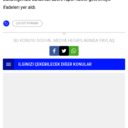
ifadeleri yer aldı.
ÇIĞ SÜT PIYASASI
BU KONUYU SOSYAL MEDYA HESAPLARINDA PAYLAŞ
İLGİNİZİ ÇEKEBİLECEK DİĞER KONULAR