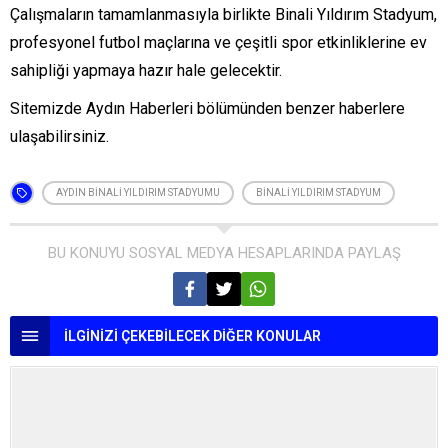
Çalışmaların tamamlanmasıyla birlikte Binali Yıldırım Stadyum,
profesyonel futbol maçlarına ve çeşitli spor etkinliklerine ev
sahipliği yapmaya hazır hale gelecektir.
Sitemizde
Aydın Haberleri
bölümünden benzer haberlere
ulaşabilirsiniz.
AYDIN BINALI YILDIRIM STADYUMU
BINALI YILDIRIM STADYUM
BU KONUYU SOSYAL MEDYA HESAPLARINDA PAYLAŞ
İLGİNİZİ ÇEKEBİLECEK DİĞER KONULAR