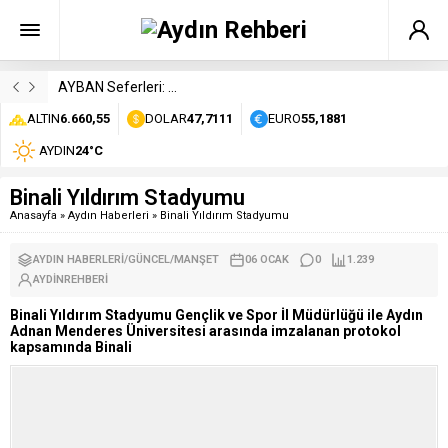
AYBAN Seferleri: Durakları, Saatleri ve Ücretleri
ALTIN
6.660,55
DOLAR
47,7111
EURO
55,1881
AYDIN
24°C
Binali Yıldırım Stadyumu
Anasayfa
»
Aydın Haberleri
»
Binali Yıldırım Stadyumu
AYDIN HABERLERI
/
GÜNCEL
/
MANŞET
06 OCAK
0
1.239
AYDINREHBERI
Binali Yıldırım Stadyumu Gençlik ve Spor İl Müdürlüğü ile Aydın
Adnan Menderes Üniversitesi arasında imzalanan protokol
kapsamında Binali