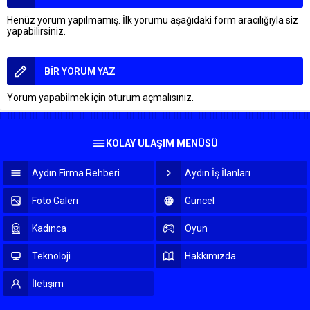
Henüz yorum yapılmamış. İlk yorumu aşağıdaki form aracılığıyla siz
yapabilirsiniz.
BİR YORUM YAZ
Yorum yapabilmek için
oturum açmalısınız
.
KOLAY ULAŞIM MENÜSÜ
Aydın Firma Rehberi
Aydın İş İlanları
Foto Galeri
Güncel
Kadınca
Oyun
Teknoloji
Hakkımızda
İletişim