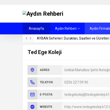
Anasayfa
Aydın Rehberi
Aydın Firmala
AYBAN Seferleri: Durakları, Saatleri ve Ücretleri
Ted Ege Koleji
İstiklal Mahallesi Şehit Ast
ADRES
0256 227 09 90
TELEFON
tedegekoleji@tedegekoleji.k1
E-POSTA
http://www.tedegekoleji.k12.t
WEBSITE