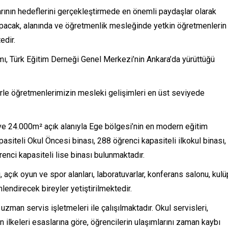
rının hedeflerini gerçekleştirmede en önemli paydaşlar olarak
apacak, alanında ve öğretmenlik mesleğinde yetkin öğretmenlerin
edir.
ı, Türk Eğitim Derneği Genel Merkezi’nin Ankara’da yürüttüğü
lerle öğretmenlerimizin mesleki gelişimleri en üst seviyede
ve 24.000m² açık alanıyla Ege bölgesi’nin en modern eğitim
iteli Okul Öncesi binası, 288 öğrenci kapasiteli ilkokul binası,
enci kapasiteli lise binası bulunmaktadır.
açık oyun ve spor alanları, laboratuvarlar, konferans salonu, kulü
lendirecek bireyler yetiştirilmektedir.
man servis işletmeleri ile çalışılmaktadır. Okul servisleri,
ilkeleri esaslarına göre, öğrencilerin ulaşımlarını zaman kaybı