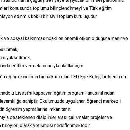
im standartlarını çağdaş seviyeye taşıyacak bilimsel platformlar
mleri konusunda toplumu bilinçlendirmeyi ve Türk eğitim
isyon edinmiş köklü bir sivil toplum kuruluşudur.
ik ve sosyal kalkınmasındaki en önemli etken olduğuna inanır ve
 bulunmak,
sini yükseltmek,
larında eğitim vermek amacıyla okullar açar.
u eğitim zincirinin bir halkası olan TED Ege Koleji, bölgenin en
Anadolu Lisesi’ni kapsayan eğitim programı; anasınıfından
 devamlılığa sahiptir. Okulumuzda uygulanan öğrenci merkezli
kin öğrenim yapmalarına imkân tanır.
ıyla desteklenen disiplinler arası çalışmalar, projeler ve
n bireyleri olarak yetişmesi hedeflenmektedir.