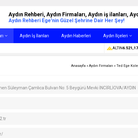
Aydın Rehberi, Aydın Firmaları, Aydın iş ilanları, Ayd
Aydın Rehberi Ege'nin Güzel Şehrine Dair Her Şey!
rı
Aydın İş İlanları
Aydın Haberleri
Aydın İlçeleri
ALTIN
6.521,17
Anasayfa
»
Aydın Firmaları
»
Ted Ege Kole
eğmen Süleyman Çamlıca Bulvarı No: 5 Beygürü Mevki İNCİRLİOVA/AYDIN
2.tr
r/