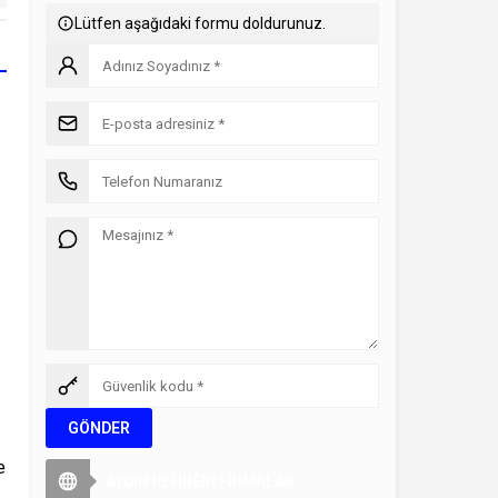
Lütfen aşağıdaki formu doldurunuz.
e
AYDIN REHBERİ FİRMALAR