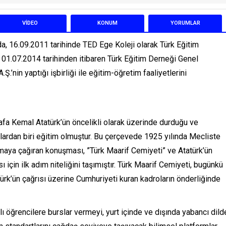
VİDEO
KONUM
YORUM
LAR
da, 16.09.2011 tarihinde TED Ege Koleji olarak Türk Eğitim
ve 01.07.2014 tarihinden itibaren Türk Eğitim Derneği Genel
.’nin yaptığı işbirliği ile eğitim-öğretim faaliyetlerini
tafa Kemal Atatürk’ün öncelikli olarak üzerinde durduğu ve
anlardan biri eğitim olmuştur. Bu çerçevede 1925 yılında Mecliste
apmaya çağıran konuşması, ”Türk Maarif Cemiyeti” ve Atatürk’ün
ı için ilk adım niteliğini taşımıştır. Türk Maarif Cemiyeti, bugünkü
rk’ün çağrısı üzerine Cumhuriyeti kuran kadroların önderliğinde
rlı öğrencilere burslar vermeyi, yurt içinde ve dışında yabancı dild