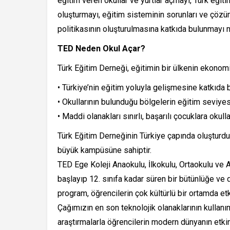
eğitim veren okullar ve yurtlar açmayı, Türk eğit
oluşturmayı, eğitim sisteminin sorunları ve çözü
politikasının oluşturulmasına katkıda bulunmayı m
TED Neden Okul Açar?
Türk Eğitim Derneği, eğitimin bir ülkenin ekonom
• Türkiye’nin eğitim yoluyla gelişmesine katkıda
• Okullarının bulunduğu bölgelerin eğitim seviye
• Maddi olanakları sınırlı, başarılı çocuklara okul
Türk Eğitim Derneğinin Türkiye çapında oluşturduğ
büyük kampüsüne sahiptir.
TED Ege Koleji Anaokulu, İlkokulu, Ortaokulu ve 
başlayıp 12. sınıfa kadar süren bir bütünlüğe ve
program, öğrencilerin çok kültürlü bir ortamda et
Çağımızın en son teknolojik olanaklarının kullanım
araştırmalarla öğrencilerin modern dünyanın etki