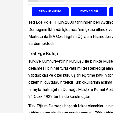
FİRMA
HAKKINDA
FOTO
GALERİ
Ted Ege Koleji 11.09.2000 tarihinden beri Aydın’
Derneğinin İktisadi İşletmesi’nin çatısı altında 
Merkezi ile İBA Özel Eğitim Öğretim Hizmetleri A.Ş
sürdürmektedir.
Ted Ege Koleji
Türkiye Cumhuriyeti’nin kuruluşu ile birlikte Mus
gelişmesi için her türlü yatırımı desteklediği al
yaptığı; kişi ve özel kuruluşları eğitime katkı y
özlemini duyduğu nitelikli Türk okullarının açılmas
ismiyle Türk Eğitim Derneği, Mustafa Kemal Atatü
31 Ocak 1928 tarihinde kurulmuştur.
Türk Eğitim Derneği; başarılı fakat olanakları sını