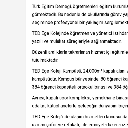
Türk Eğitim Derneği, öğretmenleri eğitim kurumla
görmektedir. Bu nedenle de okullarında görev y
seçiminde profesyonel bir yaklaşım sergilemekt
TED Ege Kolejinde öğretmen ve yönetici istihdam
yazılı ve mülâkat süreçleriyle sağlanmaktadır.
Düzenli aralıklarla tekrarlanan hizmet içi eğitim
tutulmaktadır.
TED Ege Koleji Kampüsü, 24.000m² kapalı alanı 
kampüsüdür. Kampüs bünyesinde, 80 öğrenci kapas
384 öğrenci kapasiteli ortaokul binası ve 384 öğr
Ayrıca, kapalı spor kompleksi, yemekhane binası, 
odaları, kütüphanelerle geleceğin dünyasını biçim
TED Ege Koleji’nde ulaşım hizmetleri konusunda uz
uzman şoför ve refakatçi ile emniyet-düzen-özen 