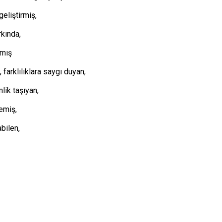
eliştirmiş,
rkında,
nmış
 farklılıklara saygı duyan,
lik taşıyan,
emiş,
bilen,