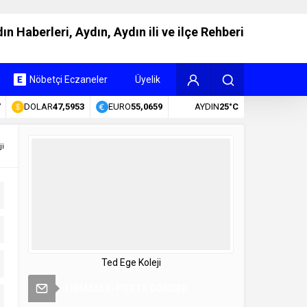
ın Haberleri, Aydın, Aydın ili ve ilçe Rehberi
Nöbetçi Eczaneler
Üyelik
DOLAR
47,5953
EURO
55,0659
AYDIN
25°C
ji
Ted Ege Koleji
FİRMAYA E-POSTA GÖNDER