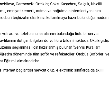
ncirliova, Germencik, Ortaklar, Söke, Kuşadası, Selçuk, Nazilli
akımlı, emniyet kemerli, ısıtma ve soğutma sistemleri yanı sıra,
i mecburi teçhizatın eksiksiz, kullanılmaya hazır bulunduğu modern
 veli adı ve telefon numaralarının bulunduğu listeler servis
lerinin iletişim bilgileri de velilere bildirilmektedir. Okula gidiş
zenin sağlanması için hazırlanmış bulunan ‘Servis Kuralları’
m öğretim döneminde tüm şoför ve refakatçiler ‘Otobüs Şoförleri v
t Eğitimi’ almaktadırlar.
 internet bağlantısı mevcut olup, elektronik sınıflarda da akıllı